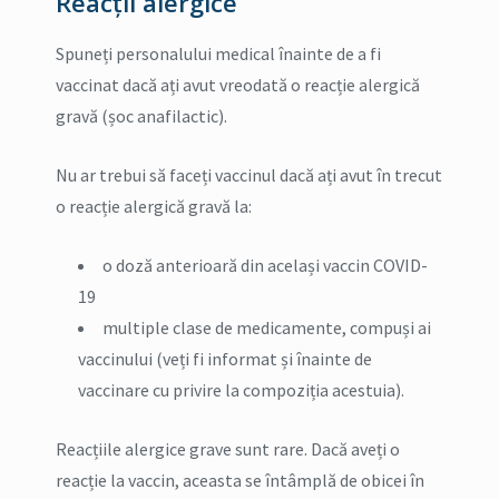
Reacții alergice
Spuneți personalului medical înainte de a fi
vaccinat dacă ați avut vreodată o reacție alergică
gravă (șoc anafilactic).
Nu ar trebui să faceți vaccinul dacă ați avut în trecut
o reacție alergică gravă la:
o doză anterioară din același vaccin COVID-
19
multiple clase de medicamente, compuși ai
vaccinului (veți fi informat și înainte de
vaccinare cu privire la compoziția acestuia).
Reacțiile alergice grave sunt rare. Dacă aveți o
reacție la vaccin, aceasta se întâmplă de obicei în