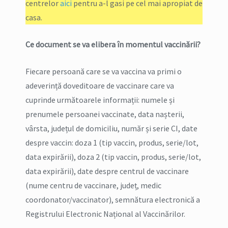
centrelor
aici
pentru a-l gasi pe cel mai apropiat de
casa.
Ce document se va elibera în momentul vaccinării?
Fiecare persoană care se va vaccina va primi o
adeverință doveditoare de vaccinare care va
cuprinde următoarele informații: numele și
prenumele persoanei vaccinate, data nașterii,
vârsta, județul de domiciliu, număr și serie CI, date
despre vaccin: doza 1 (tip vaccin, produs, serie/lot,
data expirării), doza 2 (tip vaccin, produs, serie/lot,
data expirării), date despre centrul de vaccinare
(nume centru de vaccinare, județ, medic
coordonator/vaccinator), semnătura electronică a
Registrului Electronic Național al Vaccinărilor.