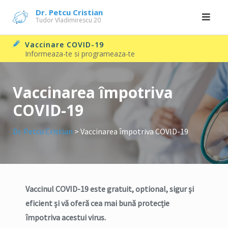
Skip
Dr. Petcu Cristian
Tudor Vladimirescu 20
to
content
Vaccinare COVID-19
Informeaza-te si programeaza-te
Vaccinarea împotriva
COVID-19
Dr. Petcu Cristian
>
Vaccinarea împotriva COVID-19
Vaccinul COVID-19 este gratuit, optional, sigur și
eficient și vă oferă cea mai bună protecție
împotriva acestui virus.