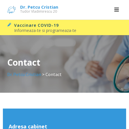
Skip
Dr. Petcu Cristian
Tudor Vladimirescu 20
to
content
Vaccinare COVID-19
Informeaza-te si programeaza-te
Contact
Dr. Petcu Cristian
>
Contact
Adresa cabinet